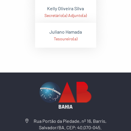
Kelly Oliveira Silva
Secretário(a) Adjunto(a)
Juliano Hamada
Tesoureiro(a)
Rua Portão da Piedade, nº 16, Barris,
Salvador/BA. CEP: 40.070-045.