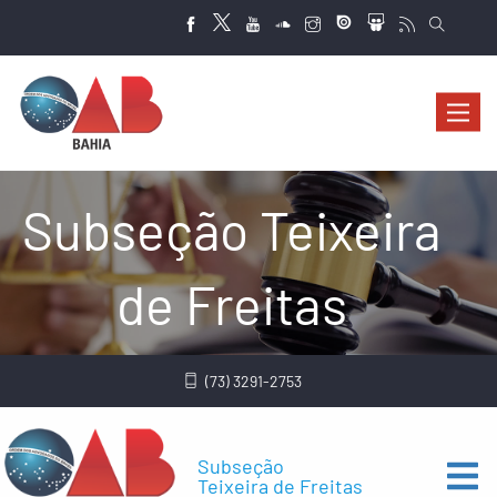
Abrir
navega
Subseção Teixeira
de Freitas
(73) 3291-2753
Subseção
Teixeira de Freitas