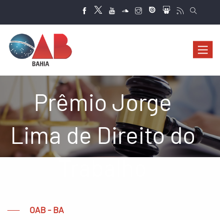
Abrir
navega
Prêmio Jorge
Lima de Direito do
Trabalho
OAB - BA