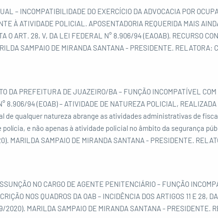
UAL – INCOMPATIBILIDADE DO EXERCÍCIO DA ADVOCACIA POR OCU
TE À ATIVIDADE POLICIAL. APOSENTADORIA REQUERIDA MAIS AIN
 O ART. 28, V, DA LEI FEDERAL N° 8.906/94 (EAOAB). RECURSO C
MARILDA SAMPAIO DE MIRANDA SANTANA - PRESIDENTE. RELATORA
O DA PREFEITURA DE JUAZEIRO/BA – FUNÇÃO INCOMPATÍVEL COM O
 LEI N° 8.906/94 (EOAB) – ATIVIDADE DE NATUREZA POLICIAL, REALIZA
al de qualquer natureza abrange as atividades administrativas de fisc
 polícia, e não apenas à atividade policial no âmbito da segurança pú
2020). MARILDA SAMPAIO DE MIRANDA SANTANA - PRESIDENTE. REL
SSUNÇÃO NO CARGO DE AGENTE PENITENCIÁRIO – FUNÇÃO INCOMPA
IÇÃO NOS QUADROS DA OAB – INCIDÊNCIA DOS ARTIGOS 11 E 28, DA 
0/9/2020). MARILDA SAMPAIO DE MIRANDA SANTANA - PRESIDENTE.