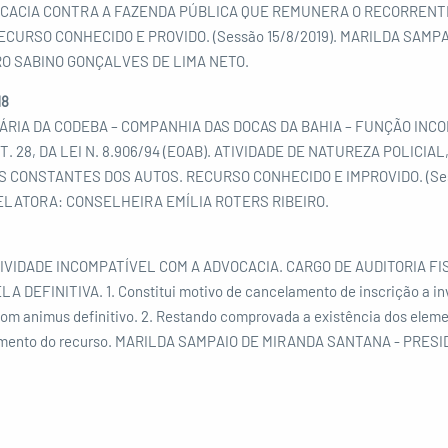
OCACIA CONTRA A FAZENDA PÚBLICA QUE REMUNERA O RECORRENTE,
). RECURSO CONHECIDO E PROVIDO. (Sessão 15/8/2019). MARILDA SAM
O SABINO GONÇALVES DE LIMA NETO.
18
IA DA CODEBA – COMPANHIA DAS DOCAS DA BAHIA – FUNÇÃO INCO
T. 28, DA LEI N. 8.906/94 (EOAB). ATIVIDADE DE NATUREZA POLICIA
CONSTANTES DOS AUTOS. RECURSO CONHECIDO E IMPROVIDO. (Sess
ELATORA: CONSELHEIRA EMÍLIA ROTERS RIBEIRO.
IVIDADE INCOMPATÍVEL COM A ADVOCACIA. CARGO DE AUDITORIA F
EFINITIVA. 1. Constitui motivo de cancelamento de inscrição a inv
com animus definitivo. 2. Restando comprovada a existência dos eleme
rovimento do recurso. MARILDA SAMPAIO DE MIRANDA SANTANA - PR