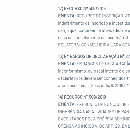
12) RECURSO Nº 506/2019
EMENTA:
RECURSO DE INSCRIÇÃO. ATI
indeferimento de inscrição a investidu
cargo que compreenda atividades de po
caso de cancelamento da inscrição. 
RELATORA: CONSELHEIRA LARA SOA
13) EMBARGOS DE DECLARAÇÃO N° 
EMENTA:
EMBARGOS DE DECLARAÇÃO. 
inconformismo, cujo real intento é a o
declaratórios devem ser conhecidos em
arena escolhida. (Sessão 15/8/201
14) RECURSO N° 509/2019
EMENTA:
EXERCÍCIO DE FUNÇÃO DE 
INGERÊNCIA NAS ATIVIDADES DE PA
EXECUTADOS PELA PRÓPRIA ADMINIS
OFENSA AO INCISO V, DO ART. 28, DA