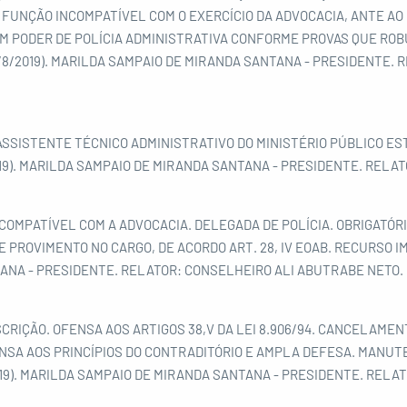
FUNÇÃO INCOMPATÍVEL COM O EXERCÍCIO DA ADVOCACIA, ANTE AO DI
E COM PODER DE POLÍCIA ADMINISTRATIVA CONFORME PROVAS QUE R
15/8/2019). MARILDA SAMPAIO DE MIRANDA SANTANA - PRESIDENTE.
 ASSISTENTE TÉCNICO ADMINISTRATIVO DO MINISTÉRIO PÚBLICO ES
2019). MARILDA SAMPAIO DE MIRANDA SANTANA - PRESIDENTE. RELA
NCOMPATÍVEL COM A ADVOCACIA. DELEGADA DE POLÍCIA. OBRIGATÓR
 PROVIMENTO NO CARGO, DE ACORDO ART. 28, IV EOAB. RECURSO IMPR
ANA - PRESIDENTE. RELATOR: CONSELHEIRO ALI ABUTRABE NETO.
RIÇÃO. OFENSA AOS ARTIGOS 38,V DA LEI 8.906/94. CANCELAMEN
NSA AOS PRINCÍPIOS DO CONTRADITÓRIO E AMPLA DEFESA. MANUT
019). MARILDA SAMPAIO DE MIRANDA SANTANA - PRESIDENTE. RELA