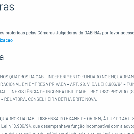
ras
s proferidas pelas Câmaras Julgadoras da OAB-BA, por favor acesse 
lizacao
a
NOS QUADROS DA OAB – INDEFERIMENTO FUNDADO NO ENQUADRAM
CIONAL EM EMPRESA PRIVADA – ART. 28, V, DA LEI 8.906/94 – 
AL – INEXISTÊNCIA DE INCOMPATIBILIDADE – RECURSO PROVIDO. (Se
 – RELATORA: CONSELHEIRA BETHA BRITO NOVA.
 QUADROS DA OAB – DISPENSA DO EXAME DE ORDEM, À LUZ DO ART. 8
a Lei n° 8.906/94, que desempenhava função incompatível com a advo
 exercício e resultado do estágio profissional ou a conclusão, com apr