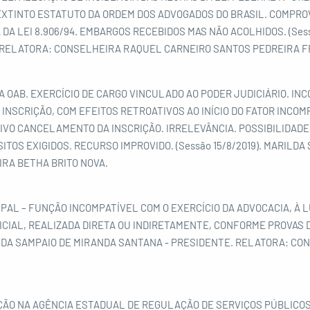
 DO EXTINTO ESTATUTO DA ORDEM DOS ADVOGADOS DO BRASIL. COMPR
 DA LEI 8.906/94. EMBARGOS RECEBIDOS MAS NÃO ACOLHIDOS. (Sess
 RELATORA: CONSELHEIRA RAQUEL CARNEIRO SANTOS PEDREIRA F
 OAB. EXERCÍCIO DE CARGO VINCULADO AO PODER JUDICIÁRIO. INC
 INSCRIÇÃO, COM EFEITOS RETROATIVOS AO INÍCIO DO FATOR INCO
IVO CANCELAMENTO DA INSCRIÇÃO. IRRELEVÂNCIA. POSSIBILIDADE 
TOS EXIGIDOS. RECURSO IMPROVIDO. (Sessão 15/8/2019). MARILDA
RA BETHA BRITO NOVA.
L – FUNÇÃO INCOMPATÍVEL COM O EXERCÍCIO DA ADVOCACIA, À LUZ 
LICIAL, REALIZADA DIRETA OU INDIRETAMENTE, CONFORME PROVAS
ARILDA SAMPAIO DE MIRANDA SANTANA - PRESIDENTE. RELATORA: CO
ÃO NA AGÊNCIA ESTADUAL DE REGULAÇÃO DE SERVIÇOS PÚBLICOS