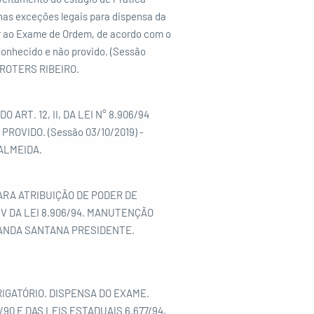
 nas exceções legais para dispensa da
er ao Exame de Ordem, de acordo com o
 conhecido e não provido. (Sessão
ROTERS RIBEIRO.
RT. 12, II, DA LEI N° 8.906/94
OVIDO. (Sessão 03/10/2019) -
ALMEIDA.
ARA ATRIBUIÇÃO DE PODER DE
 V DA LEI 8.906/94. MANUTENÇÃO
IRANDA SANTANA PRESIDENTE.
IGATÓRIO. DISPENSA DO EXAME.
90 E DAS LEIS ESTADUAIS 6.677/94,