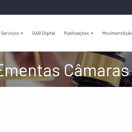
Serviços
OAB Digital
Publicações
MovimentAçã
Ementas Câmaras