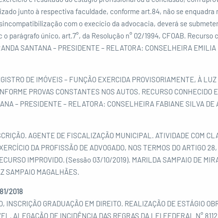
izado junto à respectiva faculdade, conforme art.84, não se enquadra
esincompatibilização com o execício da advocacia, deverá se submet
 c/c o parágrafo único, art.7°, da Resolução n° 02/1994, CFOAB. Recurso
MIRANDA SANTANA – PRESIDENTE – RELATORA: CONSELHEIRA EMILIA 
ISTRO DE IMÓVEIS – FUNÇÃO EXERCIDA PROVISORIAMENTE, À LUZ DO A
ONFORME PROVAS CONSTANTES NOS AUTOS. RECURSO CONHECIDO E PR
ANA – PRESIDENTE – RELATORA: CONSELHEIRA FABIANE SILVA DE 
RIÇÃO. AGENTE DE FISCALIZAÇÃO MUNICIPAL. ATIVIDADE COM CL
XERCÍCIO DA PROFISSÃO DE ADVOGADO, NOS TERMOS DO ARTIGO 28,
ECURSO IMPROVIDO. (Sessão 03/10/2019). MARILDA SAMPAIO DE M
AZ SAMPAIO MAGALHÃES.
81/2018
 INSCRIÇÃO GRADUAÇÃO EM DIREITO. REALIZAÇÃO DE ESTÁGIO OBR
EL. ALEGAÇÃO DE INCIDÊNCIA DAS REGRAS DA LEI FEDERAL N° 8112/