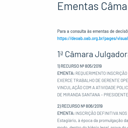
Ementas Câma
Para a consulta às ementas de decisõe
https://deoab.oab.org.br/pages/visua
1ª Câmara Julgador
1) RECURSO Nº 805/2019
EMENTA:
REQUERIMENTO INSCRIÇÃO 
EXERCE TRABALHO DE GERENTE OPERA
VINCULAÇÃO COM A ATIVIDADE POLICI
DE MIRANDA SANTANA – PRESIDENTE
2) RECURSO Nº 806/2019
EMENTA:
INSCRIÇÃO DEFINITIVA NOS
Estagiário, à época da promulgação d
modo, dentro do biênio legal, prova do