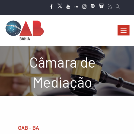
Abrir
navega
Câmara de
Mediação
OAB - BA