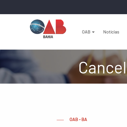
OAB
Notícias
Cance
OAB - BA