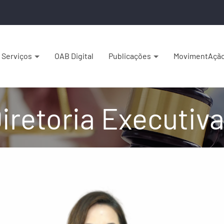
Serviços
OAB Digital
Publicações
MovimentAçã
iretoria Executiv