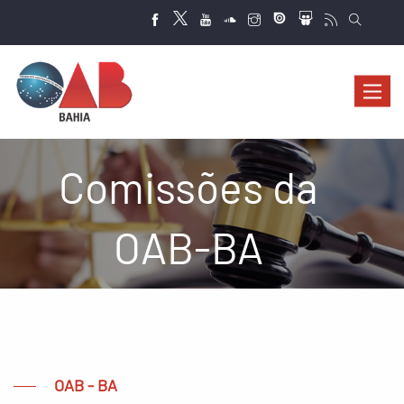
Abrir
navega
Comissões da
OAB-BA
OAB - BA