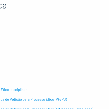
ca
Ético-disciplinar
da de Petição para Processo Ético (PF/PJ)
da de Petição para Processo Ético (Advogados/Estagiários)